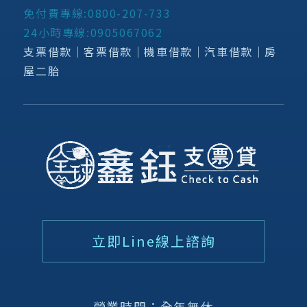
免付費專線:0800-207-733
24小時專線:0905067062
支票借款│客票借款│機車借款│汽車借款│房
屋二胎
立即Line線上諮詢
營業時間：全年無休