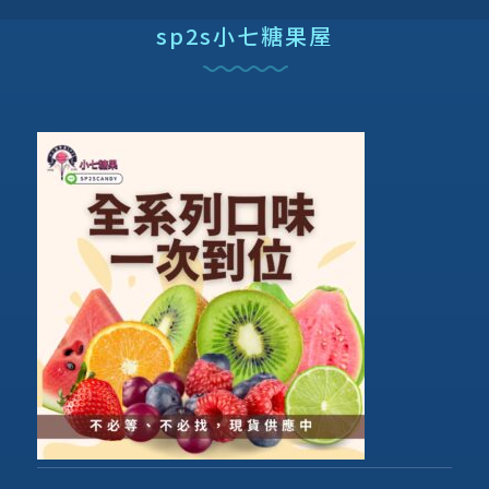
sp2s小七糖果屋