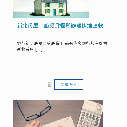
新北房屋二胎房貸輕鬆辦理快速匯款
銀行新北房屋二胎房貸 目前有許多銀行都有提供
新北房屋
[…]
閱讀全文