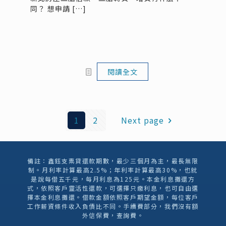
同？ 想申請
[…]
閱讀全文
1
2
Next page
備註：鑫鈺支票貸還款期數，最少三個月為主，最長無限
制。月利率計算最高2.5%；年利率計算最高30%，也就
是說每借五千元，每月利息為125元。本金利息攤還方
式，依照客戶靈活性還款，可選擇只繳利息，也可自由選
擇本金利息攤還。借款金額依照客戶期望金額，每位客戶
工作薪資條件收入負債比不同。手續費部分，我們沒有額
外信保費，查詢費。