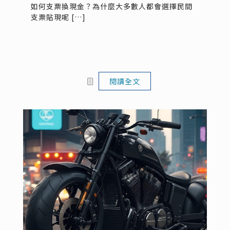
如何支票換現金？為什麼大多數人都會選擇民間
支票貼現呢
[…]
閱讀全文