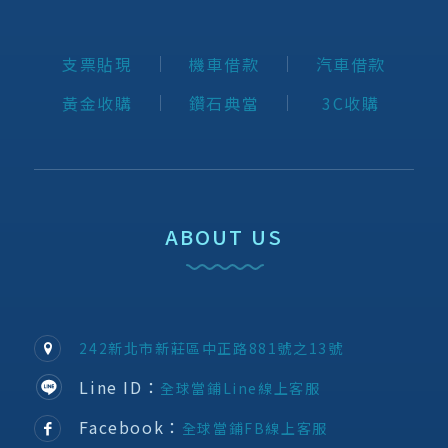
支票貼現
機車借款
汽車借款
黃金收購
鑽石典當
3C收購
ABOUT US
242新北市新莊區中正路881號之13號
Line ID：
全球當鋪Line線上客服
Facebook：
全球當鋪FB線上客服