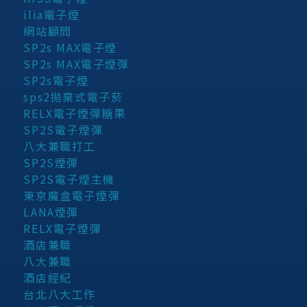
ilia電子煙
網站顧問
SP2s MAX電子煙
SP2s MAX電子煙彈
SP2s電子煙
sps2拋棄式電子菸
RELX電子煙彈糖果
SP2S電子煙彈
八大兼職打工
SP2S煙彈
SP2S電子煙主機
東京魔盒電子煙彈
LANA煙彈
RELX電子煙彈
酒店兼職
八大兼職
酒店經紀
台北八大工作