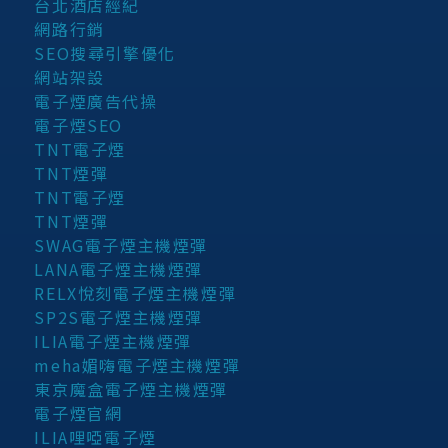
台北酒店經紀
網路行銷
SEO搜尋引擎優化
網站架設
電子煙廣告代操
電子煙SEO
TNT電子煙
TNT煙彈
TNT電子煙
TNT煙彈
SWAG電子煙主機煙彈
LANA電子煙主機煙彈
RELX悅刻電子煙主機煙彈
SP2S電子煙主機煙彈
ILIA電子煙主機煙彈
meha媚嗨電子煙主機煙彈
東京魔盒電子煙主機煙彈
電子煙官網
ILIA哩啞電子煙