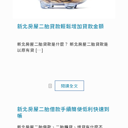
新北房屋二胎貸款輕鬆增加貸款金額
新北房屋二胎貸款是什麼？ 新北房屋二胎貸款是
以原有貸
[…]
閱讀全文
新北房屋二胎借款手續簡便低利快速到
帳
新北房屋二胎借款、二胎轉貸、增貸有什麼不