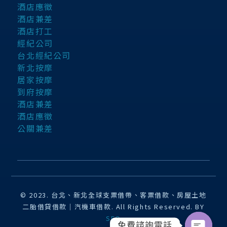
酒店應徵
酒店兼差
酒店打工
經紀公司
台北經紀公司
新北按摩
居家按摩
到府按摩
酒店兼差
酒店應徵
公關兼差
© 2023. 台北、新北全球支票借帶、客票借款、房屋土地
二胎借貸借款│汽機車借款. All Rights Reserved. BY
SEO
免費諮詢電話