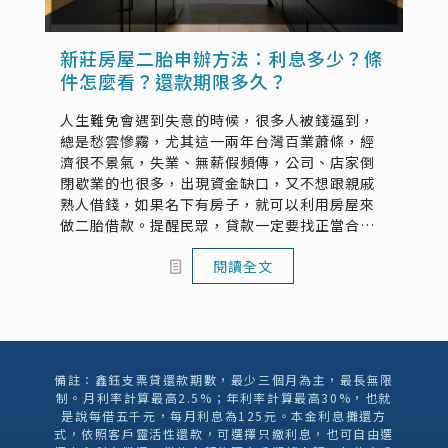
新莊房屋二胎申辦方法：利息多少？條
件怎麼看？還款期限多久？
人生難免會遇到失意的時候，很多人被錢逼到，
總是愁雲慘霧，尤其這一兩年台灣百業蕭條，經
濟很不景氣，失業、無薪假頻傳，公司、店家倒
閉歇業的也很多，出現資金缺口，又不想跟親戚
熟人借錢，如果名下有房子，就可以利用房屋來
做二胎借款。提醒民眾，貸款一定要找正當合法
的管道，在大台北地區，找新莊全球支票貸辦理
閱讀全文
新莊房屋二胎絕對是個安心的好選擇！
備註：鑫鈺支票貸還款期數，最少三個月為主，最長無限
制。月利率計算最高2.5%；年利率計算最高30%，也就
是說每借五千元，每月利息為125元。本金利息攤還方
式，依照客戶靈活性還款，可選擇只繳利息，也可自由選