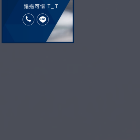
錯過可惜 T_T