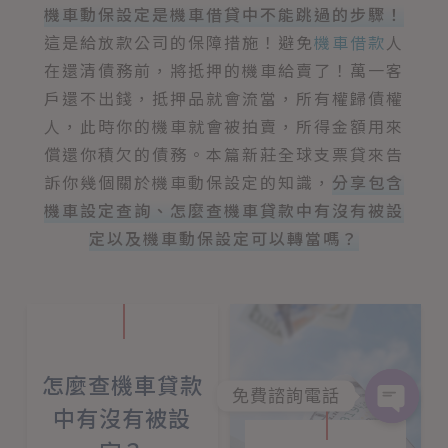
機車動保設定是機車借貸中不能跳過的步驟！
這是給放款公司的保障措施！避免
機車借款
人
在還清債務前，將抵押的機車給賣了！萬一客
戶還不出錢，抵押品就會流當，所有權歸債權
人，此時你的機車就會被拍賣，所得金額用來
償還你積欠的債務。本篇新莊全球支票貸來告
訴你幾個關於機車動保設定的知識，
分享包含
機車設定查詢、怎麼查機車貸款中有沒有被設
定以及機車動保設定可以轉當嗎？
怎麼查機車貸款
免費諮詢電話
中有沒有被設
Open
chaty