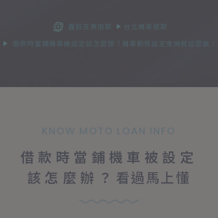
鑫鈺支票借款
台北機車借款
借款時當鋪機車被設定該怎麼辦？機車動保設定查詢就這麼做！
KNOW MOTO LOAN INFO
借款時當鋪機車被設定
該怎麼辦？
看過馬上懂