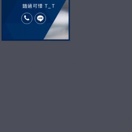
錯過可惜 T_T