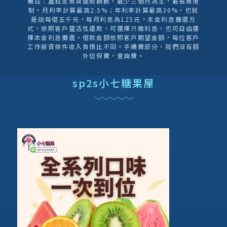
備註：鑫鈺支票貸還款期數，最少三個月為主，最長無限
制。月利率計算最高2.5%；年利率計算最高30%，也就
是說每借五千元，每月利息為125元。本金利息攤還方
式，依照客戶靈活性還款，可選擇只繳利息，也可自由選
擇本金利息攤還。借款金額依照客戶期望金額，每位客戶
工作薪資條件收入負債比不同。手續費部分，我們沒有額
外信保費，查詢費。
sp2s小七糖果屋