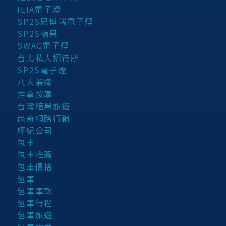
ILIA電子煙
SP2S思博瑞電子煙
SP2S糖果
SWAG電子煙
台北私人招待所
SP2S電子煙
八大兼職
推拿按摩
台灣暗黑旅遊
尚奇網路行銷
經紀公司
包車
包車推薦
包車價格
包車
包車車款
包車行程
包車旅遊