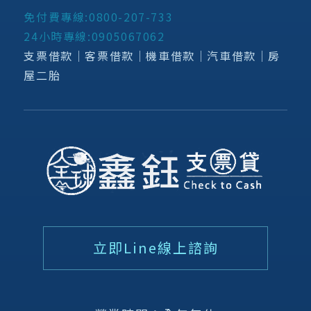
免付費專線:0800-207-733
24小時專線:0905067062
支票借款│客票借款│機車借款│汽車借款│房
屋二胎
立即Line線上諮詢