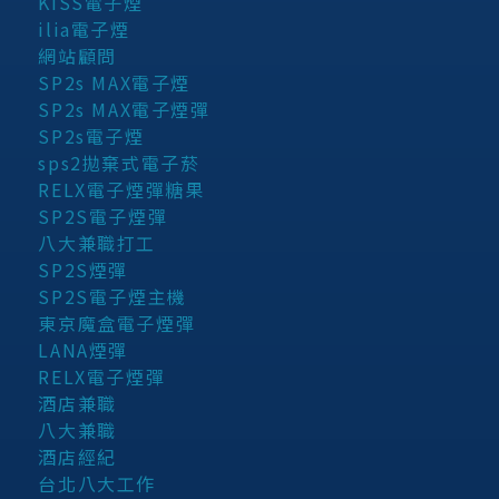
KISS電子煙
ilia電子煙
網站顧問
SP2s MAX電子煙
SP2s MAX電子煙彈
SP2s電子煙
sps2拋棄式電子菸
RELX電子煙彈糖果
SP2S電子煙彈
八大兼職打工
SP2S煙彈
SP2S電子煙主機
東京魔盒電子煙彈
LANA煙彈
RELX電子煙彈
酒店兼職
八大兼職
酒店經紀
台北八大工作