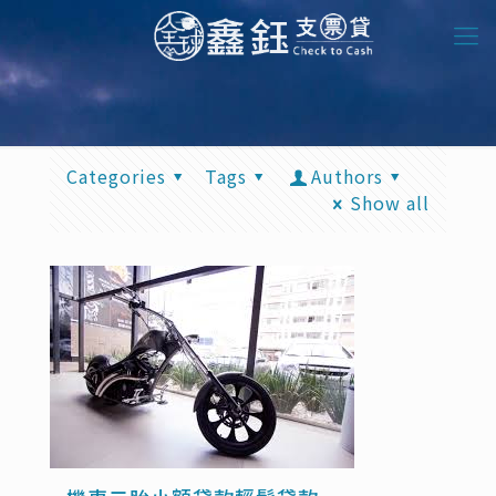
Categories
Tags
Authors
Show all