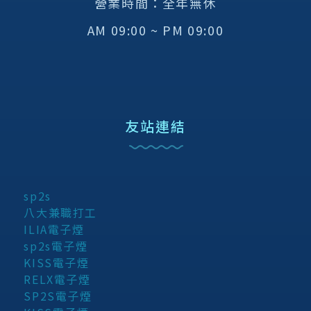
營業時間：全年無休
AM 09:00 ~ PM 09:00
友站連結
sp2s
八大兼職打工
ILIA電子煙
sp2s電子煙
KISS電子煙
RELX電子煙
SP2S電子煙