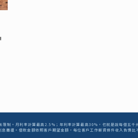
擁
限制。月利率計算最高2.5%；年利率計算最高30%，也就是說每借五千
利息攤還。借款金額依照客戶期望金額，每位客戶工作薪資條件收入負債比