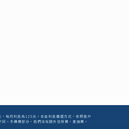
元，每月利息為125元。本金利息攤還方式，依照客戶
不同。手續費部分，我們沒有額外信保費，查詢費。