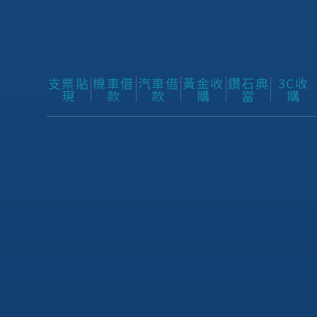
支票貼
機車借
汽車借
黃金收
鑽石典
3C收
現
款
款
購
當
購