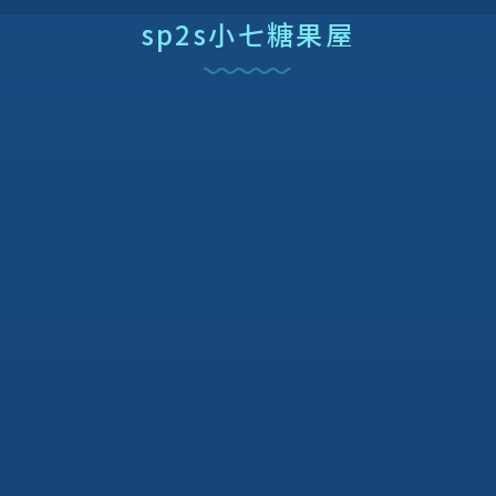
sp2s小七糖果屋