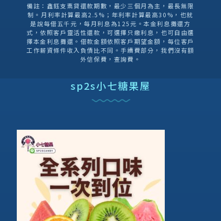
備註：鑫鈺支票貸還款期數，最少三個月為主，最長無限
制。月利率計算最高2.5%；年利率計算最高30%，也就
是說每借五千元，每月利息為125元。本金利息攤還方
式，依照客戶靈活性還款，可選擇只繳利息，也可自由選
擇本金利息攤還。借款金額依照客戶期望金額，每位客戶
工作薪資條件收入負債比不同。手續費部分，我們沒有額
外信保費，查詢費。
sp2s小七糖果屋