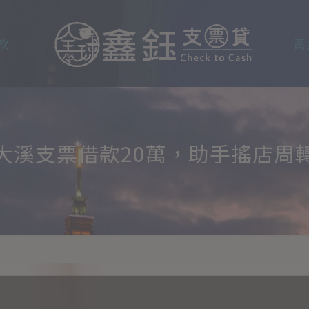
款
黃
大溪支票借款20萬，助手搖店周