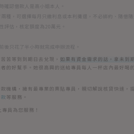
時確認借款人是高小姐本人。
式有兩種，可選擇每月只繳利息或本利攤還，不必綁約、隨借隨
性評估，核定額度為20萬元。
前後只花了半小時就完成申辦流程。
直苦苦等到到期日去兌現，
如果有資金需求的話，拿未到
錢者的好幫手。她很高興的送給專員每人一杯店內最好喝
借款機構，擁有最專業的票貼專員，親切解說核貸快速，
借款
等服務。
上專員為您服務！