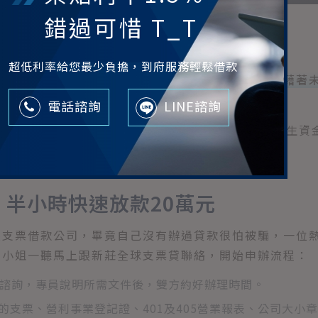
錯過可惜 T_T
？
超低利率給您最少負擔，到府服務輕鬆借款
原來還不能兌現的支票也可用來辦理大溪支票借款，藉著
支票換現金。
電話諮詢
LINE諮詢
一般會有3個月到6個月的差距，持票人可能因此產生資
半小時快速放款20萬元
溪支票借款公司，畢竟自己沒有辦過貸款很怕被騙，一位
高小姐一聽馬上跟新莊全球支票貸聯絡，開始申辦流程：
諮詢，專員說明所需文件後，雙方約好辦理時間。
支票、營利事業登記證、401及405營業報表、公司大小