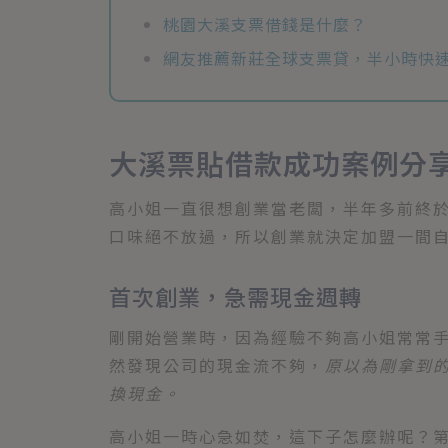
桃園大溪支票借錢是什麼？
網友推薦新莊全球支票貸，半小時快速
大溪票貼借款成功案例分
高小姐一直很想創業當老闆，半年多前終
口味絕不放過，所以創業就決定加盟一間
首次創業，急需現金週轉
剛開始營業時，因為經驗不夠高小姐常常
然發現公司的現金流不夠，
原以為剛拿到
換現金。
高小姐一時心急如焚，這下子怎麼辦呢？