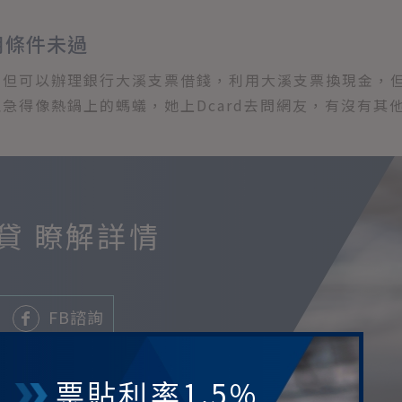
用條件未過
，但可以辦理銀行大溪支票借錢，利用大溪支票換現金，
急得像熱鍋上的螞蟻，她上Dcard去問網友，有沒有其
貸 瞭解詳情
FB諮詢
票貼利率1.5%