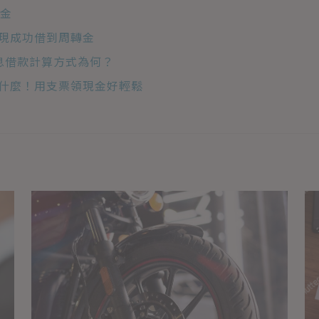
資金
現成功借到周轉金
息借款計算方式為何？
什麼！用支票領現金好輕鬆