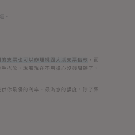
還。
期的支票也可以辦理桃園大溪支票借款
，而
的手搖飲，說著現在不用擔心沒錢周轉了，
提供你最優的利率、最滿意的額度！除了票