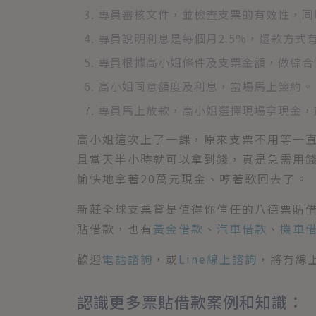
專員審核文件，並檢查支票的有效性，同
專員說明利息是每個月2.5%，還款方
專員根據高小姐條件及支票金額，做綜合
高小姐同意額度及利息，當場馬上簽約。
專員馬上放款，高小姐選擇現場拿現金，
高小姐這次上了一課，原來支票不用等一
且當天半小時就可以拿到錢，真是急需用
愉快地拿著20萬元現金、哼著歌回去了。
新莊全球支票貸是值得你信任的八德票貼
貼借款，也有
黃金借款
、
汽車借款
、
機車
歡迎
電話諮詢
，或
Line線上諮詢
，將有線
認識更多票貼借款案例和知識：