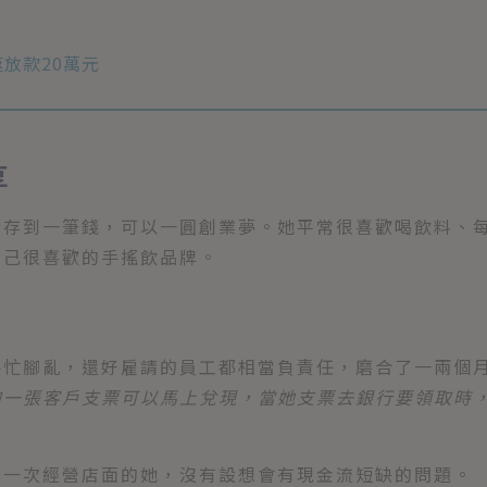
放款20萬元
享
於存到一筆錢，可以一圓創業夢。她平常很喜歡喝飲料、
自己很喜歡的手搖飲品牌。
手忙腳亂，還好雇請的員工都相當負責任，磨合了一兩個
的一張客戶支票可以馬上兌現，當她支票去銀行要領取時
第一次經營店面的她，沒有設想會有現金流短缺的問題。