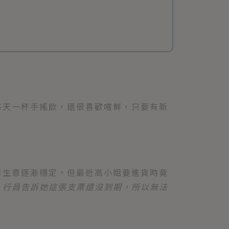
每天一杯手搖飲，還很喜歡嚐鮮，只要有新
月生意逐漸穩定。但最近高小姐要進貨時竟
，行員告訴她這張支票還沒到期，所以無法