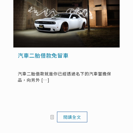
汽車二胎借款免留車
汽車二胎借款就是你已經透過名下的汽車當擔保
品，向另外
[…]
閱讀全文