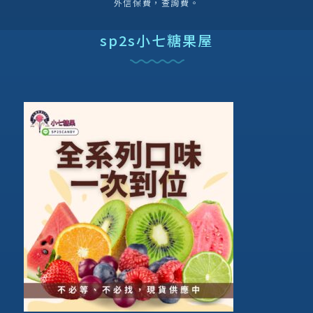
外信保費，查詢費。
sp2s小七糖果屋