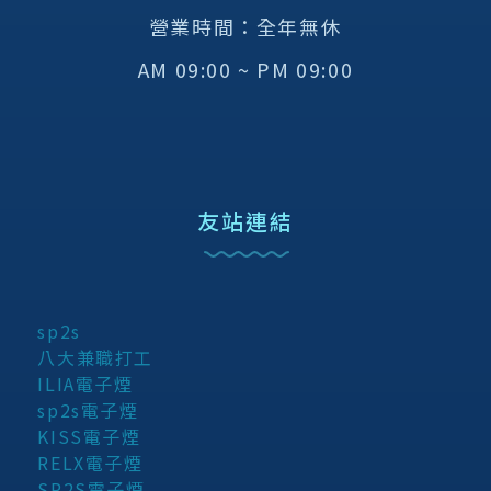
營業時間：全年無休
AM 09:00 ~ PM 09:00
友站連結
sp2s
八大兼職打工
ILIA電子煙
sp2s電子煙
KISS電子煙
RELX電子煙
SP2S電子煙