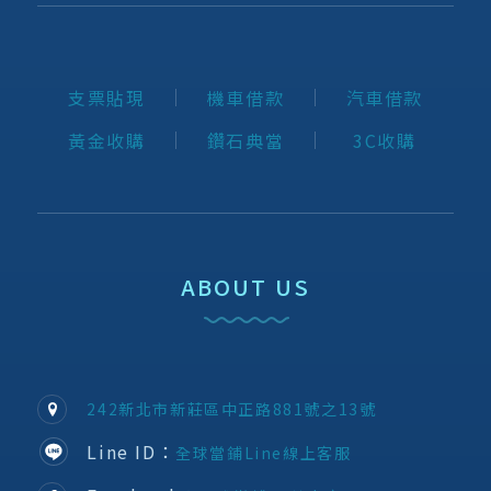
支票貼現
機車借款
汽車借款
黃金收購
鑽石典當
3C收購
ABOUT US
242新北市新莊區中正路881號之13號
Line ID：
全球當鋪Line線上客服