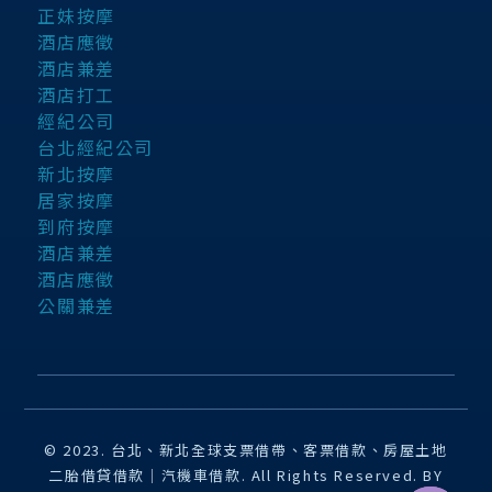
正妹按摩
酒店應徵
酒店兼差
酒店打工
經紀公司
台北經紀公司
新北按摩
居家按摩
到府按摩
酒店兼差
酒店應徵
公關兼差
© 2023. 台北、新北全球支票借帶、客票借款、房屋土地
二胎借貸借款│汽機車借款. All Rights Reserved. BY