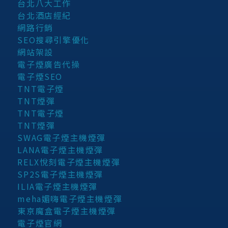
台北八大工作
台北酒店經紀
網路行銷
SEO搜尋引擎優化
網站架設
電子煙廣告代操
電子煙SEO
TNT電子煙
TNT煙彈
TNT電子煙
TNT煙彈
SWAG電子煙主機煙彈
LANA電子煙主機煙彈
RELX悅刻電子煙主機煙彈
SP2S電子煙主機煙彈
ILIA電子煙主機煙彈
meha媚嗨電子煙主機煙彈
東京魔盒電子煙主機煙彈
電子煙官網