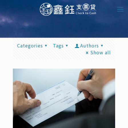
Categories
Tags
Authors
Show all