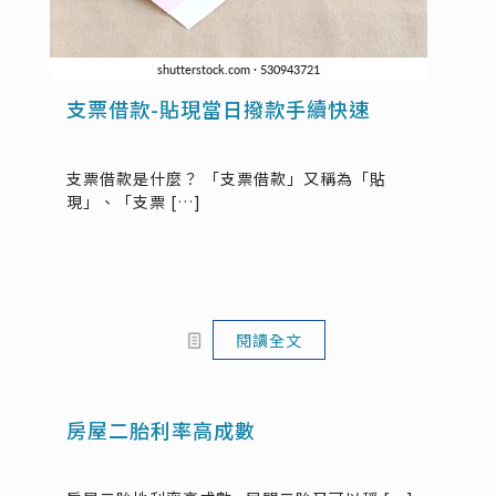
支票借款-貼現當日撥款手續快速
支票借款是什麼？ 「支票借款」又稱為「貼
現」、「支票
[…]
閱讀全文
房屋二胎利率高成數