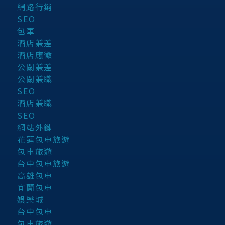
網路行銷
SEO
包車
酒店兼差
酒店應徵
公關兼差
公關兼職
SEO
酒店兼職
SEO
網站外鏈
花蓮包車旅遊
包車旅遊
台中包車旅遊
高雄包車
宜蘭包車
娛樂城
台中包車
包車旅遊