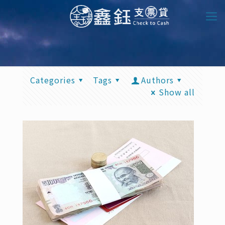
Categories
Tags
Authors
Show all