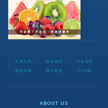
支票貼現
機車借款
汽車借款
黃金收購
鑽石典當
3C收購
ABOUT US