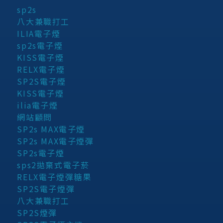
sp2s
八大兼職打工
ILIA電子煙
sp2s電子煙
KISS電子煙
RELX電子煙
SP2S電子煙
KISS電子煙
ilia電子煙
網站顧問
SP2s MAX電子煙
SP2s MAX電子煙彈
SP2s電子煙
sps2拋棄式電子菸
RELX電子煙彈糖果
SP2S電子煙彈
八大兼職打工
SP2S煙彈