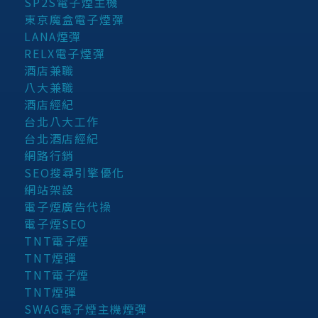
SP2S電子煙主機
東京魔盒電子煙彈
LANA煙彈
RELX電子煙彈
酒店兼職
八大兼職
酒店經紀
台北八大工作
台北酒店經紀
網路行銷
SEO搜尋引擎優化
網站架設
電子煙廣告代操
電子煙SEO
TNT電子煙
TNT煙彈
TNT電子煙
TNT煙彈
SWAG電子煙主機煙彈