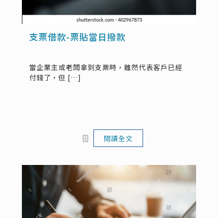
支票借款-票貼當日撥款
當企業主或老闆拿到支票時，雖然代表客戶已經
付錢了，但
[…]
閱讀全文