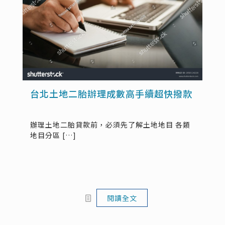
台北土地二胎辦理成數高手續超快撥款
辦理土地二胎貸款前，必須先了解土地地目 各類
地目分區
[…]
閱讀全文