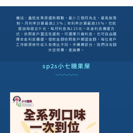
備註：鑫鈺支票貸還款期數，最少三個月為主，最長無限
制。月利率計算最高2.5%；年利率計算最高30%，也就
是說每借五千元，每月利息為125元。本金利息攤還方
式，依照客戶靈活性還款，可選擇只繳利息，也可自由選
擇本金利息攤還。借款金額依照客戶期望金額，每位客戶
工作薪資條件收入負債比不同。手續費部分，我們沒有額
外信保費，查詢費。
sp2s小七糖果屋