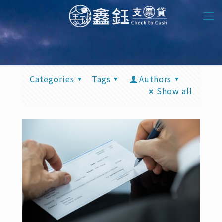
Categories
Tags
Authors
Show all