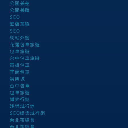
公關兼差
公關兼職
SEO
酒店兼職
SEO
網站外鏈
花蓮包車旅遊
包車旅遊
台中包車旅遊
高雄包車
宜蘭包車
娛樂城
台中包車
包車旅遊
博弈行銷
娛樂城行銷
SEO娛樂城行銷
台北夜總會
台北夜總會