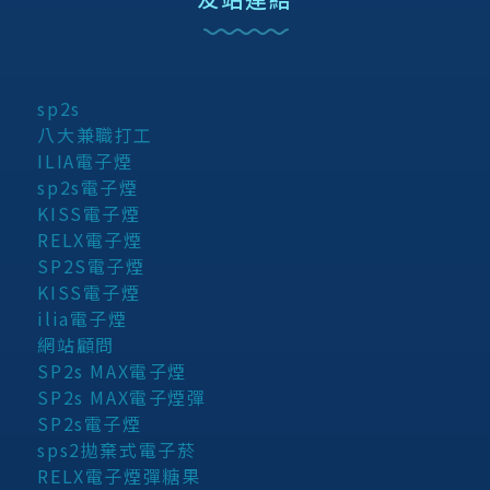
sp2s
八大兼職打工
ILIA電子煙
sp2s電子煙
KISS電子煙
RELX電子煙
SP2S電子煙
KISS電子煙
ilia電子煙
網站顧問
SP2s MAX電子煙
SP2s MAX電子煙彈
SP2s電子煙
sps2拋棄式電子菸
RELX電子煙彈糖果